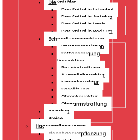
Die Spitäler
Das Spital in Istanbul
Das Spital in Antalya
Das Spital in Izmir
Das Spital in Bodrum
Behandlungsspektrum
Brustoperationen
Fettabsaugung
Liposuktion
Bauchstraffung
Augenlidkorrektur
Nasenkorrektur
Faceliftung
Ohrenkorrektur
Oberarmstraffung
Angebot
Preise
Haarverpflanzungen
Eigenhaarverpflanzung