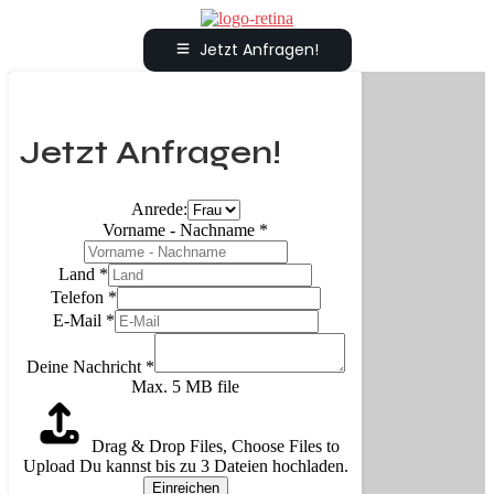
Jetzt Anfragen!
Jetzt Anfragen!
Anrede:
Vorname - Nachname
*
Land
*
Telefon
*
E-Mail
*
Deine Nachricht
*
Max. 5 MB file
Drag & Drop Files,
Choose Files to
Upload
Du kannst bis zu 3 Dateien hochladen.
Einreichen