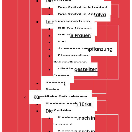
Die Spitäler
Das Spital in Istanbul
Das Spital in Antalya
Leistungsspektrum
FUE Für Männer
FUE Für Frauen
PRP
Augenbrauenpflanzung
Stammzellen
Behandlungen
Häufig gestellten
Fragen
Angebot
Preise
Künstliche Befruchtung
Kinderwunsch Türkei
Die Spitäler
Kinderwunsch in
Istanbul
Kinderwunsch in