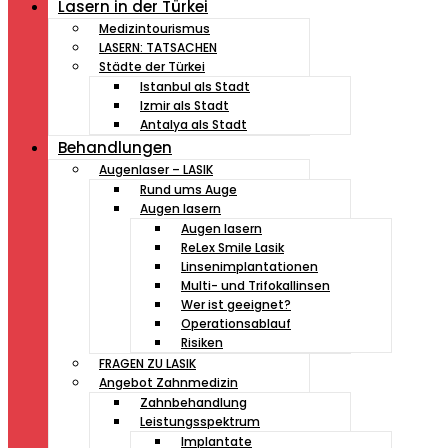
Lasern in der Türkei
Medizintourismus
LASERN: TATSACHEN
Städte der Türkei
Istanbul als Stadt
Izmir als Stadt
Antalya als Stadt
Behandlungen
Augenlaser – LASIK
Rund ums Auge
Augen lasern
Augen lasern
ReLex Smile Lasik
Linsenimplantationen
Multi- und Trifokallinsen
Wer ist geeignet?
Operationsablauf
Risiken
FRAGEN ZU LASIK
Angebot Zahnmedizin
Zahnbehandlung
Leistungsspektrum
Implantate