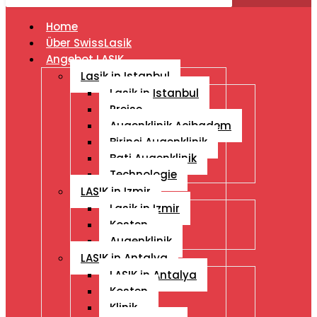
Home
Über SwissLasik
Angebot LASIK
Lasik in Istanbul
Lasik in Istanbul
Preise
Augenklinik Acibadem
Birinci Augenklinik
Bati Augenklinik
Technologie
LASIK in Izmir
Lasik in Izmir
Kosten
Augenklinik
LASIK in Antalya
LASIK in Antalya
Kosten
Klinik