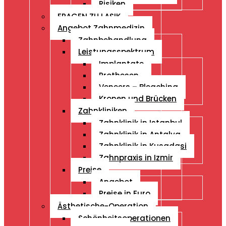
Risiken
FRAGEN ZU LASIK
Angebot Zahnmedizin
Zahnbehandlung
Leistungsspektrum
Implantate
Prothesen
Veneers – Bleaching
Kronen und Brücken
Zahnkliniken
Zahnklinik in Istanbul
Zahnklinik in Antalya
Zahnklinik in Kusadasi
Zahnpraxis in Izmir
Preise
Angebot
Preise in Euro
Ästhetische-Operation
Schönheitsoperationen