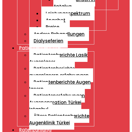
Antalya
Leistungsspektrum
Angebot
Preise
Andere Behandlungen
Dialyseferien
Patientenberichte
Patientenberichte Lasik
Augenlaser
Patientenberichte
augenlasern erfahrungen
Patientenberichte Augen
lasern
Patientenerfahrungen
Augenoperation Türkei
Istanbul
Ältere Patientenberichte
Augenklinik Türkei
Ratenzahlung