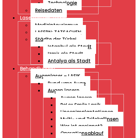
Technologie
Reisedaten
Lasern in der Türkei
Medizintourismus
LASERN: TATSACHEN
Städte der Türkei
Istanbul als Stadt
Izmir als Stadt
Antalya als Stadt
Behandlungen
Augenlaser – LASIK
Rund ums Auge
Augen lasern
Augen lasern
ReLex Smile Lasik
Linsenimplantationen
Multi- und Trifokallinsen
Wer ist geeignet?
Operationsablauf