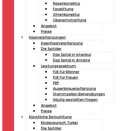
Nasenkorrektur
Faceliftung
Ohrenkorrektur
Oberarmstraffung
Angebot
Preise
Haarverpflanzungen
Eigenhaarverpflanzung
Die Spitäler
Das Spital in Istanbul
Das Spital in Antalya
Leistungsspektrum
FUE Für Männer
FUE Für Frauen
PRP
Augenbrauenpflanzung
Stammzellen Behandlungen
Häufig gestellten Fragen
Angebot
Preise
Künstliche Befruchtung
Kinderwunsch Türkei
Die Spitäler