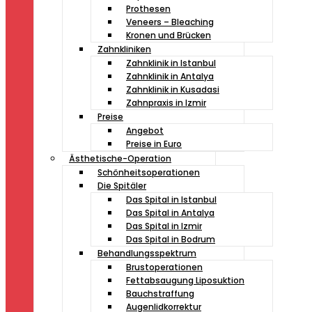
Prothesen
Veneers – Bleaching
Kronen und Brücken
Zahnkliniken
Zahnklinik in Istanbul
Zahnklinik in Antalya
Zahnklinik in Kusadasi
Zahnpraxis in Izmir
Preise
Angebot
Preise in Euro
Ästhetische-Operation
Schönheitsoperationen
Die Spitäler
Das Spital in Istanbul
Das Spital in Antalya
Das Spital in Izmir
Das Spital in Bodrum
Behandlungsspektrum
Brustoperationen
Fettabsaugung Liposuktion
Bauchstraffung
Augenlidkorrektur