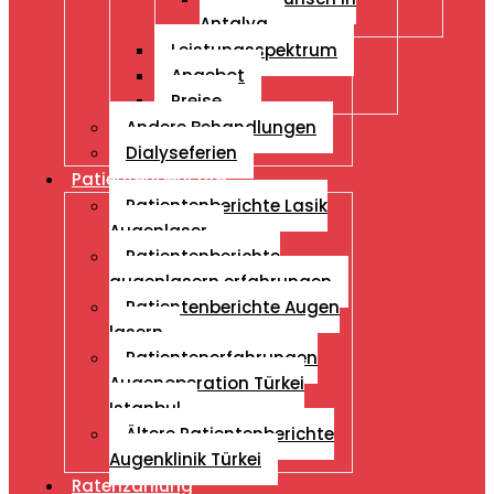
Antalya
Leistungsspektrum
Angebot
Preise
Andere Behandlungen
Dialyseferien
Patientenberichte
Patientenberichte Lasik
Augenlaser
Patientenberichte
augenlasern erfahrungen
Patientenberichte Augen
lasern
Patientenerfahrungen
Augenoperation Türkei
Istanbul
Ältere Patientenberichte
Augenklinik Türkei
Ratenzahlung