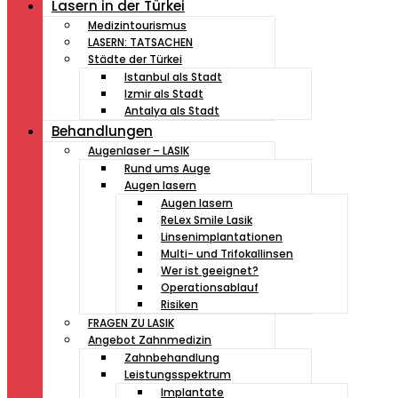
Lasern in der Türkei
Medizintourismus
LASERN: TATSACHEN
Städte der Türkei
Istanbul als Stadt
Izmir als Stadt
Antalya als Stadt
Behandlungen
Augenlaser – LASIK
Rund ums Auge
Augen lasern
Augen lasern
ReLex Smile Lasik
Linsenimplantationen
Multi- und Trifokallinsen
Wer ist geeignet?
Operationsablauf
Risiken
FRAGEN ZU LASIK
Angebot Zahnmedizin
Zahnbehandlung
Leistungsspektrum
Implantate