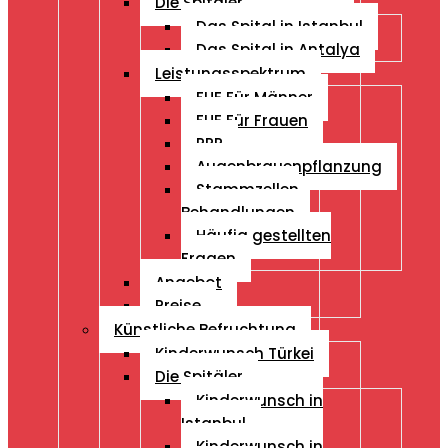
Die Spitäler
Das Spital in Istanbul
Das Spital in Antalya
Leistungsspektrum
FUE Für Männer
FUE Für Frauen
PRP
Augenbrauenpflanzung
Stammzellen
Behandlungen
Häufig gestellten
Fragen
Angebot
Preise
Künstliche Befruchtung
Kinderwunsch Türkei
Die Spitäler
Kinderwunsch in
Istanbul
Kinderwunsch in