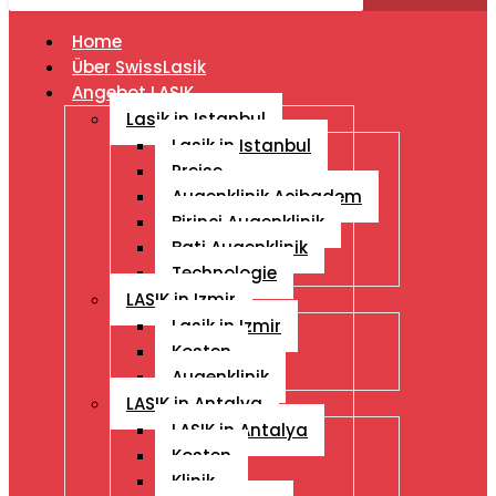
Home
Über SwissLasik
Angebot LASIK
Lasik in Istanbul
Lasik in Istanbul
Preise
Augenklinik Acibadem
Birinci Augenklinik
Bati Augenklinik
Technologie
LASIK in Izmir
Lasik in Izmir
Kosten
Augenklinik
LASIK in Antalya
LASIK in Antalya
Kosten
Klinik