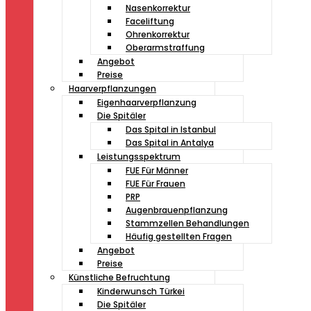
Nasenkorrektur
Faceliftung
Ohrenkorrektur
Oberarmstraffung
Angebot
Preise
Haarverpflanzungen
Eigenhaarverpflanzung
Die Spitäler
Das Spital in Istanbul
Das Spital in Antalya
Leistungsspektrum
FUE Für Männer
FUE Für Frauen
PRP
Augenbrauenpflanzung
Stammzellen Behandlungen
Häufig gestellten Fragen
Angebot
Preise
Künstliche Befruchtung
Kinderwunsch Türkei
Die Spitäler