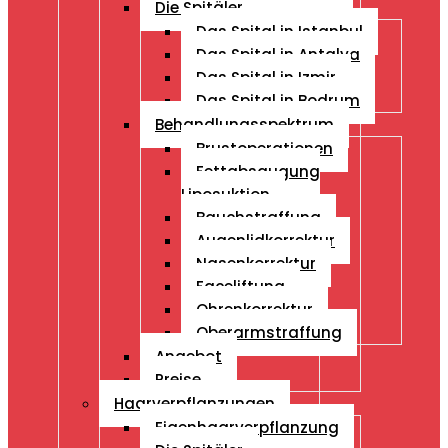
Die Spitäler
Das Spital in Istanbul
Das Spital in Antalya
Das Spital in Izmir
Das Spital in Bodrum
Behandlungsspektrum
Brustoperationen
Fettabsaugung
Liposuktion
Bauchstraffung
Augenlidkorrektur
Nasenkorrektur
Faceliftung
Ohrenkorrektur
Oberarmstraffung
Angebot
Preise
Haarverpflanzungen
Eigenhaarverpflanzung