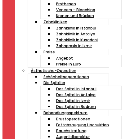
Prothesen
Veneers – Bleaching
Kronen und Brücken
Zahnkliniken
Zahnklinik in Istanbul
Zahnklinik in Antalya
Zahnklinik in Kusadasi
Zahnpraxis in Izmir
Preise
Angebot
Preise in Euro
Ästhetische-Operation
Schönheitsoperationen
Die Spitäler
Das Spital in Istanbul
Das Spital in Antalya
Das Spital in Izmir
Das Spital in Bodrum
Behandlungsspektrum
Brustoperationen
Fettabsaugung Liposuktion
Bauchstraffung
Augenlidkorrektur