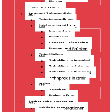
Risiken
FRAGEN ZU LASIK
Angebot Zahnmedizin
Zahnbehandlung
Leistungsspektrum
Implantate
Prothesen
Veneers – Bleaching
Kronen und Brücken
Zahnkliniken
Zahnklinik in Istanbul
Zahnklinik in Antalya
Zahnklinik in Kusadasi
Zahnpraxis in Izmir
Preise
Angebot
Preise in Euro
Ästhetische-Operation
Schönheitsoperationen