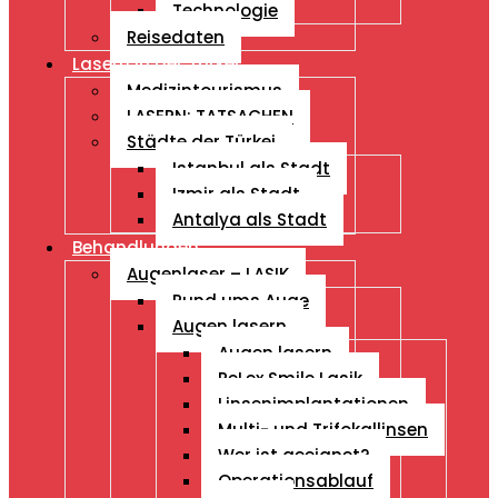
Technologie
Reisedaten
Lasern in der Türkei
Medizintourismus
LASERN: TATSACHEN
Städte der Türkei
Istanbul als Stadt
Izmir als Stadt
Antalya als Stadt
Behandlungen
Augenlaser – LASIK
Rund ums Auge
Augen lasern
Augen lasern
ReLex Smile Lasik
Linsenimplantationen
Multi- und Trifokallinsen
Wer ist geeignet?
Operationsablauf