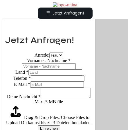
Jetzt Anfragen!
Jetzt Anfragen!
Anrede:
Vorname - Nachname
*
Land
*
Telefon
*
E-Mail
*
Deine Nachricht
*
Max. 5 MB file
Drag & Drop Files,
Choose Files to
Upload
Du kannst bis zu 3 Dateien hochladen.
Einreichen