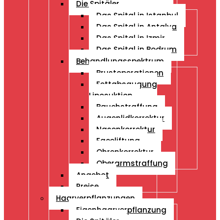
Die Spitäler
Das Spital in Istanbul
Das Spital in Antalya
Das Spital in Izmir
Das Spital in Bodrum
Behandlungsspektrum
Brustoperationen
Fettabsaugung
Liposuktion
Bauchstraffung
Augenlidkorrektur
Nasenkorrektur
Faceliftung
Ohrenkorrektur
Oberarmstraffung
Angebot
Preise
Haarverpflanzungen
Eigenhaarverpflanzung