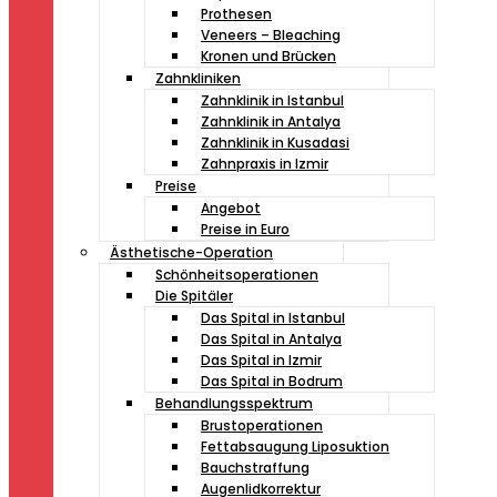
Prothesen
Veneers – Bleaching
Kronen und Brücken
Zahnkliniken
Zahnklinik in Istanbul
Zahnklinik in Antalya
Zahnklinik in Kusadasi
Zahnpraxis in Izmir
Preise
Angebot
Preise in Euro
Ästhetische-Operation
Schönheitsoperationen
Die Spitäler
Das Spital in Istanbul
Das Spital in Antalya
Das Spital in Izmir
Das Spital in Bodrum
Behandlungsspektrum
Brustoperationen
Fettabsaugung Liposuktion
Bauchstraffung
Augenlidkorrektur