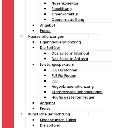
Nasenkorrektur
Faceliftung
Ohrenkorrektur
Oberarmstraffung
Angebot
Preise
Haarverpflanzungen
Eigenhaarverpflanzung
Die Spitäler
Das Spital in Istanbul
Das Spital in Antalya
Leistungsspektrum
FUE Für Männer
FUE Für Frauen
PRP
Augenbrauenpflanzung
Stammzellen Behandlungen
Häufig gestellten Fragen
Angebot
Preise
Künstliche Befruchtung
Kinderwunsch Türkei
Die Spitäler