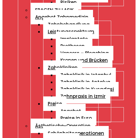
Risiken
FRAGEN ZU LASIK
Angebot Zahnmedizin
Zahnbehandlung
Leistungsspektrum
Implantate
Prothesen
Veneers – Bleaching
Kronen und Brücken
Zahnkliniken
Zahnklinik in Istanbul
Zahnklinik in Antalya
Zahnklinik in Kusadasi
Zahnpraxis in Izmir
Preise
Angebot
Preise in Euro
Ästhetische-Operation
Schönheitsoperationen