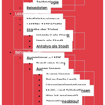
Technologie
Reisedaten
Lasern in der Türkei
Medizintourismus
LASERN: TATSACHEN
Städte der Türkei
Istanbul als Stadt
Izmir als Stadt
Antalya als Stadt
Behandlungen
Augenlaser – LASIK
Rund ums Auge
Augen lasern
Augen lasern
ReLex Smile Lasik
Linsenimplantationen
Multi- und Trifokallinsen
Wer ist geeignet?
Operationsablauf