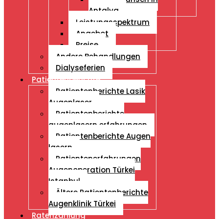
Antalya
Leistungsspektrum
Angebot
Preise
Andere Behandlungen
Dialyseferien
Patientenberichte
Patientenberichte Lasik
Augenlaser
Patientenberichte
augenlasern erfahrungen
Patientenberichte Augen
lasern
Patientenerfahrungen
Augenoperation Türkei
Istanbul
Ältere Patientenberichte
Augenklinik Türkei
Ratenzahlung