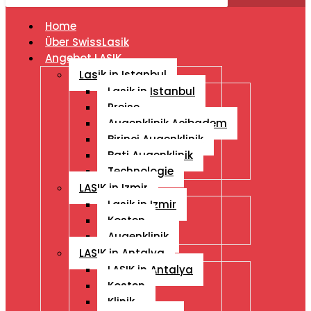
Home
Über SwissLasik
Angebot LASIK
Lasik in Istanbul
Lasik in Istanbul
Preise
Augenklinik Acibadem
Birinci Augenklinik
Bati Augenklinik
Technologie
LASIK in Izmir
Lasik in Izmir
Kosten
Augenklinik
LASIK in Antalya
LASIK in Antalya
Kosten
Klinik