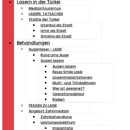
Lasern in der Türkei
Medizintourismus
LASERN: TATSACHEN
Städte der Türkei
Istanbul als Stadt
Izmir als Stadt
Antalya als Stadt
Behandlungen
Augenlaser – LASIK
Rund ums Auge
Augen lasern
Augen lasern
ReLex Smile Lasik
Linsenimplantationen
Multi- und Trifokallinsen
Wer ist geeignet?
Operationsablauf
Risiken
FRAGEN ZU LASIK
Angebot Zahnmedizin
Zahnbehandlung
Leistungsspektrum
Implantate