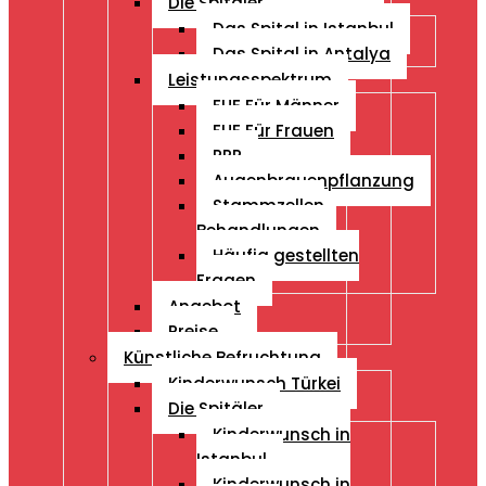
Die Spitäler
Das Spital in Istanbul
Das Spital in Antalya
Leistungsspektrum
FUE Für Männer
FUE Für Frauen
PRP
Augenbrauenpflanzung
Stammzellen
Behandlungen
Häufig gestellten
Fragen
Angebot
Preise
Künstliche Befruchtung
Kinderwunsch Türkei
Die Spitäler
Kinderwunsch in
Istanbul
Kinderwunsch in