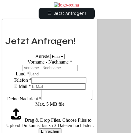
Jetzt Anfragen!
Jetzt Anfragen!
Anrede:
Vorname - Nachname
*
Land
*
Telefon
*
E-Mail
*
Deine Nachricht
*
Max. 5 MB file
Drag & Drop Files,
Choose Files to
Upload
Du kannst bis zu 3 Dateien hochladen.
Einreichen