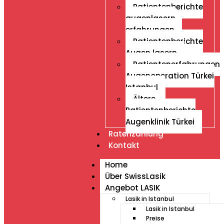
Patientenberichte
augenlasern
erfahrungen
Patientenberichte
Augen lasern
Patientenerfahrungen
Augenoperation Türkei
Istanbul
Ältere
Patientenberichte
Augenklinik Türkei
Ratenzahlung
Kontakt
Home
Über SwissLasik
Angebot LASIK
Lasik in Istanbul
Lasik in Istanbul
Preise