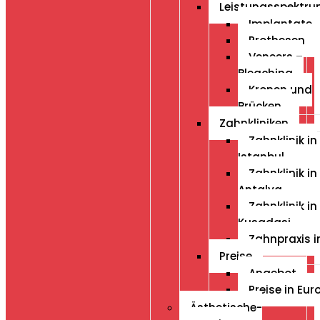
Leistungsspektr
Implantate
Prothesen
Veneers –
Bleaching
Kronen und
Brücken
Zahnkliniken
Zahnklinik in
Istanbul
Zahnklinik in
Antalya
Zahnklinik in
Kusadasi
Zahnpraxis i
Preise
Angebot
Preise in Eur
Ästhetische-