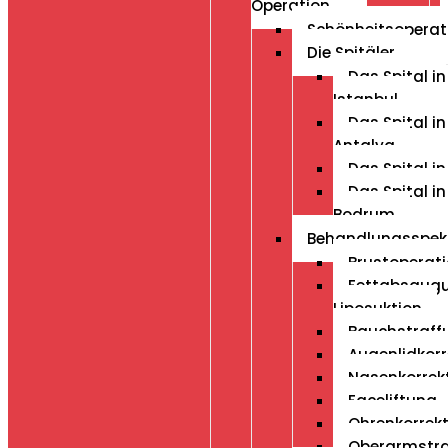
Operation
Schönheitsoperat
Die Spitäler
Das Spital in
Istanbul
Das Spital in
Antalya
Das Spital in
Das Spital in
Bodrum
Behandlungsspe
Brustoperat
Fettabsaug
Liposuktion
Bauchstraff
Augenlidkorr
Nasenkorrek
Faceliftung
Ohrenkorrek
Oberarmstr