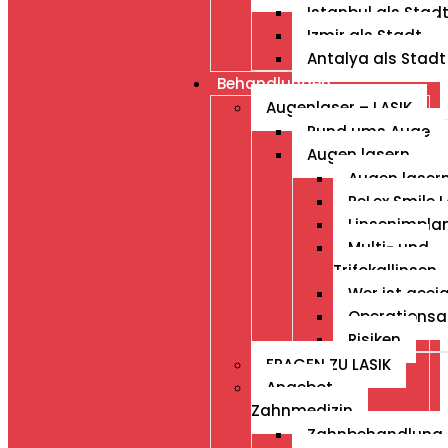
Istanbul als Stad
Izmir als Stadt
Antalya als Stadt
Behandlungen
Augenlaser – LASIK
Rund ums Auge
Augen lasern
Augen laser
ReLex Smile L
Linsenimpla
Multi- und
Trifokallinsen
Wer ist geei
Operationsa
Risiken
FRAGEN ZU LASIK
Angebot
Zahnmedizin
Zahnbehandlung