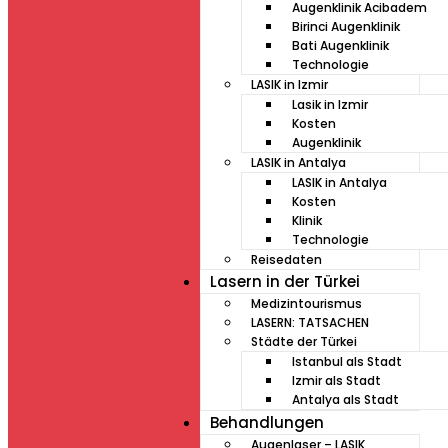
Augenklinik Acibadem
Birinci Augenklinik
Bati Augenklinik
Technologie
LASIK in Izmir
Lasik in Izmir
Kosten
Augenklinik
LASIK in Antalya
LASIK in Antalya
Kosten
Klinik
Technologie
Reisedaten
Lasern in der Türkei
Medizintourismus
LASERN: TATSACHEN
Städte der Türkei
Istanbul als Stadt
Izmir als Stadt
Antalya als Stadt
Behandlungen
Augenlaser – LASIK