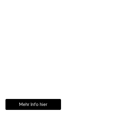
Mit Partnerklinik In Zürich!
Ihre
Zahnkorrekturen in
Istanbul
Mehr Info hier