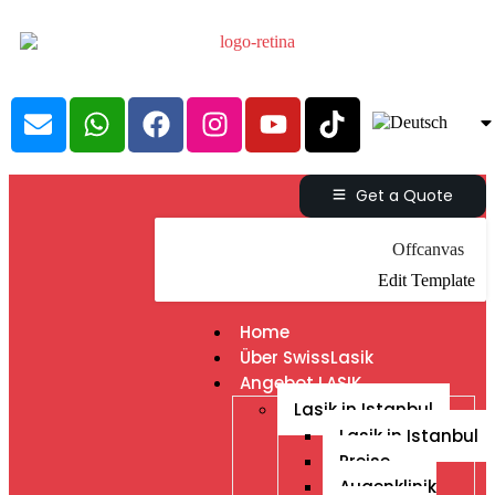
Get a Quote
Offcanvas
Edit Template
Home
Über SwissLasik
Angebot LASIK
Lasik in Istanbul
Lasik in Istanbul
Preise
Augenklinik