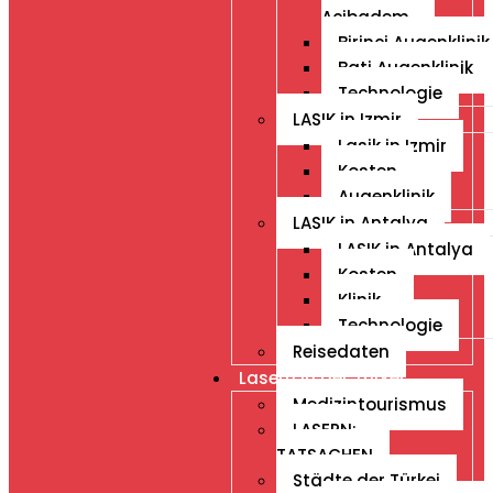
Acibadem
Birinci Augenklinik
Bati Augenklinik
Technologie
LASIK in Izmir
Lasik in Izmir
Kosten
Augenklinik
LASIK in Antalya
LASIK in Antalya
Kosten
Klinik
Technologie
Reisedaten
Lasern in der Türkei
Medizintourismus
LASERN:
TATSACHEN
Städte der Türkei