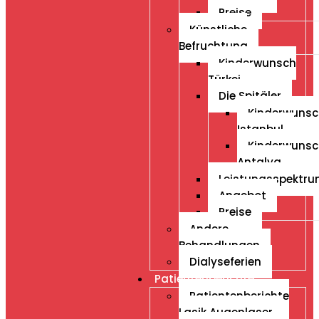
Preise
Künstliche
Befruchtung
Kinderwunsch
Türkei
Die Spitäler
Kinderwunsc
Istanbul
Kinderwunsc
Antalya
Leistungsspektr
Angebot
Preise
Andere
Behandlungen
Dialyseferien
Patientenberichte
Patientenberichte
Lasik Augenlaser