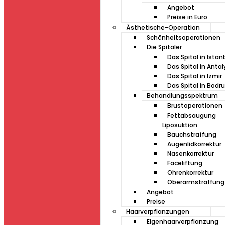
Angebot
Preise in Euro
Ästhetische-Operation
Schönheitsoperationen
Die Spitäler
Das Spital in Istan
Das Spital in Antal
Das Spital in Izmir
Das Spital in Bod
Behandlungsspektrum
Brustoperationen
Fettabsaugung
Liposuktion
Bauchstraffung
Augenlidkorrektur
Nasenkorrektur
Faceliftung
Ohrenkorrektur
Oberarmstraffung
Angebot
Preise
Haarverpflanzungen
Eigenhaarverpflanzung