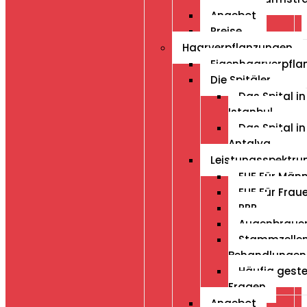
Angebot
Preise
Haarverpflanzungen
Eigenhaarverpfla
Die Spitäler
Das Spital in
Istanbul
Das Spital in
Antalya
Leistungsspektr
FUE Für Män
FUE Für Frau
PRP
Augenbraue
Stammzelle
Behandlungen
Häufig geste
Fragen
Angebot