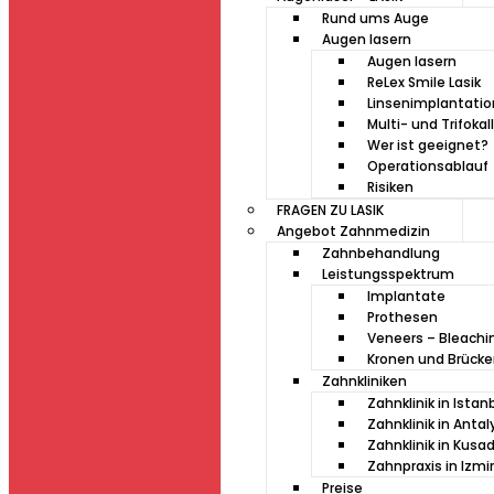
Rund ums Auge
Augen lasern
Augen lasern
ReLex Smile Lasik
Linsenimplantati
Multi- und Trifokal
Wer ist geeignet?
Operationsablauf
Risiken
FRAGEN ZU LASIK
Angebot Zahnmedizin
Zahnbehandlung
Leistungsspektrum
Implantate
Prothesen
Veneers – Bleachi
Kronen und Brück
Zahnkliniken
Zahnklinik in Istan
Zahnklinik in Antal
Zahnklinik in Kusa
Zahnpraxis in Izmir
Preise