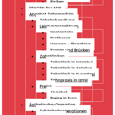
Risiken
FRAGEN ZU LASIK
Angebot Zahnmedizin
Zahnbehandlung
Leistungsspektrum
Implantate
Prothesen
Veneers – Bleaching
Kronen und Brücken
Zahnkliniken
Zahnklinik in Istanbul
Zahnklinik in Antalya
Zahnklinik in Kusadasi
Zahnpraxis in Izmir
Preise
Angebot
Preise in Euro
Ästhetische-Operation
Schönheitsoperationen