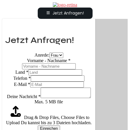
Jetzt Anfragen!
Jetzt Anfragen!
Anrede:
Vorname - Nachname
*
Land
*
Telefon
*
E-Mail
*
Deine Nachricht
*
Max. 5 MB file
Drag & Drop Files,
Choose Files to
Upload
Du kannst bis zu 3 Dateien hochladen.
Einreichen