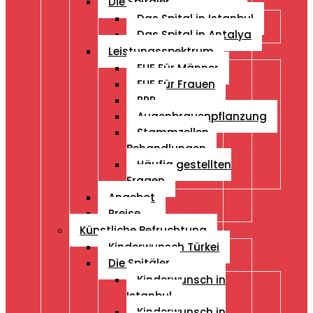
Die Spitäler
Das Spital in Istanbul
Das Spital in Antalya
Leistungsspektrum
FUE Für Männer
FUE Für Frauen
PRP
Augenbrauenpflanzung
Stammzellen
Behandlungen
Häufig gestellten
Fragen
Angebot
Preise
Künstliche Befruchtung
Kinderwunsch Türkei
Die Spitäler
Kinderwunsch in
Istanbul
Kinderwunsch in