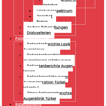
Antalya
Leistungsspektrum
Angebot
Preise
Andere Behandlungen
Dialyseferien
Patientenberichte
Patientenberichte Lasik
Augenlaser
Patientenberichte
augenlasern erfahrungen
Patientenberichte Augen
lasern
Patientenerfahrungen
Augenoperation Türkei
Istanbul
Ältere Patientenberichte
Augenklinik Türkei
Ratenzahlung