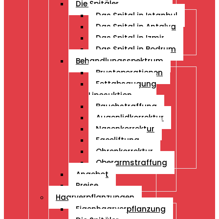
Die Spitäler
Das Spital in Istanbul
Das Spital in Antalya
Das Spital in Izmir
Das Spital in Bodrum
Behandlungsspektrum
Brustoperationen
Fettabsaugung
Liposuktion
Bauchstraffung
Augenlidkorrektur
Nasenkorrektur
Faceliftung
Ohrenkorrektur
Oberarmstraffung
Angebot
Preise
Haarverpflanzungen
Eigenhaarverpflanzung