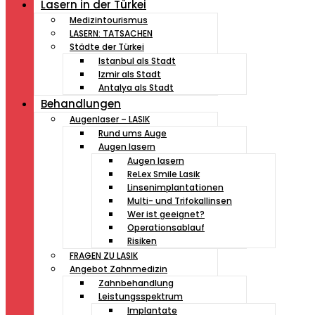
Lasern in der Türkei
Medizintourismus
LASERN: TATSACHEN
Städte der Türkei
Istanbul als Stadt
Izmir als Stadt
Antalya als Stadt
Behandlungen
Augenlaser – LASIK
Rund ums Auge
Augen lasern
Augen lasern
ReLex Smile Lasik
Linsenimplantationen
Multi- und Trifokallinsen
Wer ist geeignet?
Operationsablauf
Risiken
FRAGEN ZU LASIK
Angebot Zahnmedizin
Zahnbehandlung
Leistungsspektrum
Implantate