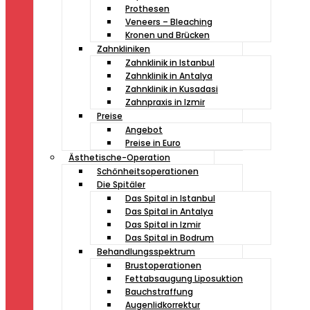
Prothesen
Veneers – Bleaching
Kronen und Brücken
Zahnkliniken
Zahnklinik in Istanbul
Zahnklinik in Antalya
Zahnklinik in Kusadasi
Zahnpraxis in Izmir
Preise
Angebot
Preise in Euro
Ästhetische-Operation
Schönheitsoperationen
Die Spitäler
Das Spital in Istanbul
Das Spital in Antalya
Das Spital in Izmir
Das Spital in Bodrum
Behandlungsspektrum
Brustoperationen
Fettabsaugung Liposuktion
Bauchstraffung
Augenlidkorrektur