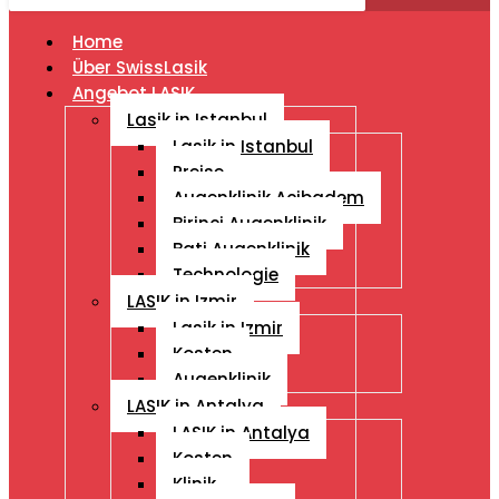
Home
Über SwissLasik
Angebot LASIK
Lasik in Istanbul
Lasik in Istanbul
Preise
Augenklinik Acibadem
Birinci Augenklinik
Bati Augenklinik
Technologie
LASIK in Izmir
Lasik in Izmir
Kosten
Augenklinik
LASIK in Antalya
LASIK in Antalya
Kosten
Klinik