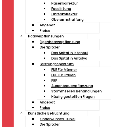
Nasenkorrektur
Faceliftung
Ohrenkorrektur
Oberarmstraffung
Angebot
Preise
Haarverpflanzungen
Eigenhaarverpflanzung
Die Spitäler
Das Spital in Istanbul
Das Spital in Antalya
Leistungsspektrum
FUE Für Männer
FUE Für Frauen
PRP
Augenbrauenpflanzung
Stammzellen Behandlungen
Häufig gestellten Fragen
Angebot
Preise
Künstliche Befruchtung
Kinderwunsch Türkei
Die Spitäler