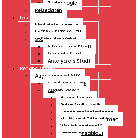
Technologie
Reisedaten
Lasern in der Türkei
Medizintourismus
LASERN: TATSACHEN
Städte der Türkei
Istanbul als Stadt
Izmir als Stadt
Antalya als Stadt
Behandlungen
Augenlaser – LASIK
Rund ums Auge
Augen lasern
Augen lasern
ReLex Smile Lasik
Linsenimplantationen
Multi- und Trifokallinsen
Wer ist geeignet?
Operationsablauf